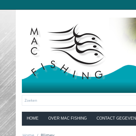
HOME
OVER MAC FISHING
CONTACT GEGEVE
Home
/
Blimey