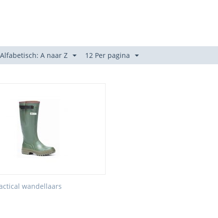
 Alfabetisch: A naar Z
12 Per pagina
actical wandellaars