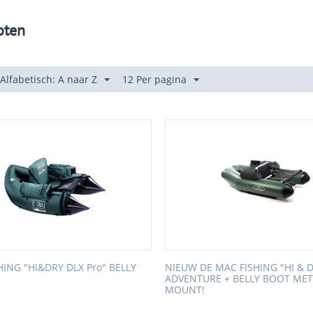
oten
 Alfabetisch: A naar Z
12 Per pagina
HING "HI&DRY DLX Pro" BELLY
NIEUW DE MAC FISHING "HI & 
ADVENTURE + BELLY BOOT ME
MOUNT!