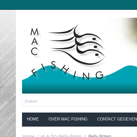
HOME
OVER MAC FISHING
CONTACT GEGEVE
Home
/
Hi & Dry Belly Boten
/
Belly Boten