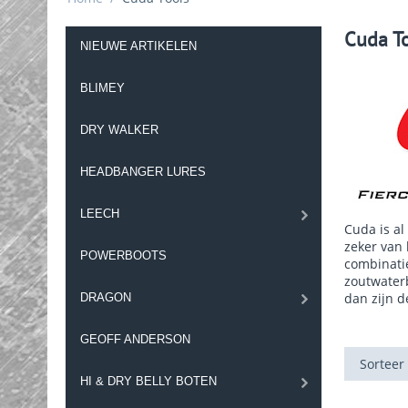
Cuda T
NIEUWE ARTIKELEN
BLIMEY
DRY WALKER
HEADBANGER LURES
LEECH
Cuda is al
zeker van 
POWERBOOTS
combinati
zoutwater
dan zijn d
DRAGON
GEOFF ANDERSON
Sorteer
HI & DRY BELLY BOTEN