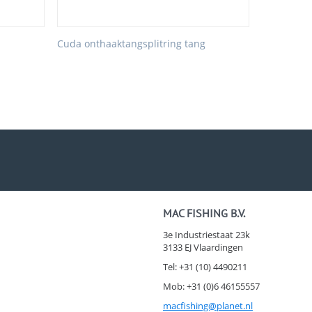
Cuda onthaaktangsplitring tang
MAC FISHING B.V.
3e Industriestaat 23k
3133 EJ Vlaardingen
Tel: +31 (10) 4490211
Mob: +31 (0)6 46155557
macfishing@planet.nl