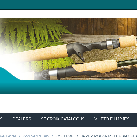
NS
DEALERS
ST.CROIX CATALOGUS
VLIETO FILMPJES
ye Level
/
Zonnebrillen
/
EYE LEVEL CLIPPER POLARIZED ZONNEB