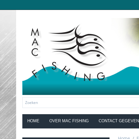
HOME
OVER MAC FISHING
CONTACT GEGEVE
Home
/
E