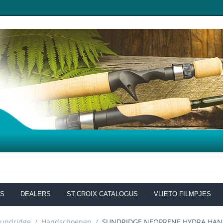
NS
DEALERS
ST.CROIX CATALOGUS
VLIETO FILMPJES
Sundridge
/
Handschoenen
/
SUNDRIDGE NEOPRENE HYDRA HA