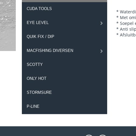
CUDA TOOLS
* Waterd
* Met om
EYE LEVEL
* Soepel
* Anti sl
* Afsluit
QUIK FIX / DIP
MACFISHING DIVERSEN
SCOTTY
ONLY HOT
STORMSURE
P-LINE