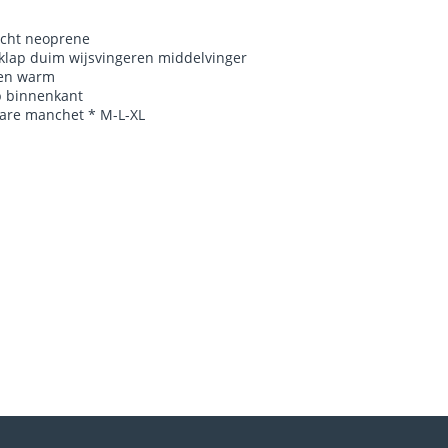
icht neoprene
klap duim wijsvingeren middelvinger
 en warm
ip binnenkant
bare manchet * M-L-XL